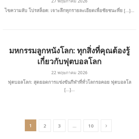
27 พฤษภาคม 2026
ไขความลับ โปรสล็อต: เจาะลึกทุกรายละเอียดเพื่อชัยชนะที่ย […]...
มหกรรมลูกหนังโลก: ทุกสิ่งที่คุณต้องรู้
เกี่ยวกับฟุตบอลโลก
22 พฤษภาคม 2026
ฟุตบอลโลก: สุดยอดการแข่งขันกีฬาที่ทั่วโลกรอคอย ฟุตบอลโล
[…]...
Posts
1
2
3
…
10
pagination