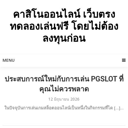
Skip
to
คาสิโนออนไลน์ เว็บตรง
content
ทดลองเล่นฟรี โดยไม่ต้อง
ลงทุนก่อน
MENU
ประสบการณ์ใหม่กับการเล่น PGSLOT ที่
คุณไม่ควรพลาด
12 มิถุนายน 2026
ในปัจจุบันการเล่นเกมสล็อตออนไลน์เป็นหนึ่งในกิจกรรมที่ได […]...