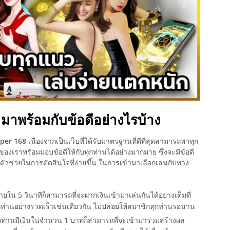
8
มาพร้อมกับข้อดีอย่างไรบ้าง
per 168
เนื่องจากเป็นเว็บที่ได้รับมาตรฐานที่ดีที่สุดสามารถพาทุก
ของเราพร้อมมอบข้อดีให้กับทุกท่านได้อย่างมากมาย ซึ่งจะมีข้อดี
ตัวช่วยในการตัดสินใจที่ง่ายขึ้น ในการเข้ามาเลือกเล่นกับทาง
ภายใน
5
วินาทีก็สามารถที่จะฝากเงินเข้ามาเล่นกันได้อย่างเต็มที่
่านอย่างรวดเร็วเช่นเดียวกัน ไม่ปล่อยให้สมาชิกทุกท่านรอนาน
ทุกท่านมีเงินในจำนวน 1
บาทก็สามารถที่จะเข้ามาร่วมสร้างผล