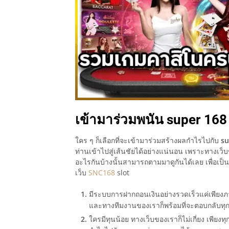
เข้ามาร่วมพนัน
super 16
ใคร ๆ ก็เลือกที่จะเข้ามาร่วมสร้างผลกำไรไปกับ
su
ท่านเข้าไปสู่เส้นชัยได้อย่างแน่นอน เพราะทางเว็บ
อะไรกันบ้างนั้นสามารถตามมาดูกันได้เลย เพื่อเป็น
เว็บ
SNC168
slot
มีระบบการฝากถอนเงินอย่างรวดเร็วแค่เพียง
และทางทีมงานของเราก็พร้อมที่จะตอบกลับทุกท
ใครมีทุนน้อย ทางเว็บของเราก็ไม่เกี่ยง เพียง