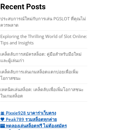
Recent Posts
ประสบการณ์ใหม่กับการเล่น PGSLOT ที่คุณไม่
ควรพลาด
Exploring the Thrilling World of Slot Online:
Tips and Insights
เคล็ดลับการสมัครสล็อต: คู่มือสำหรับมือใหม่
และผู้เล่นเก่า
เคล็ดลับการเล่นเกมสล็อตแตกบ่อยเพื่อเพิ่ม
โอกาสชนะ
เทคนิคเล่นสล็อต: เคล็ดลับเพื่อเพิ่มโอกาสชนะ
ในเกมสล็อต
🎀 Pixxie928 บาคาร่าเว็บตรง
🧡 Peak789 รวมสล็อตทุกค่าย
🎰 ทดลองเล่นสล็อตฟรี ไม่ต้องสมัคร