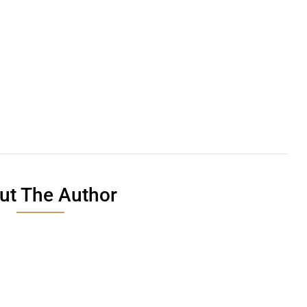
ut The Author