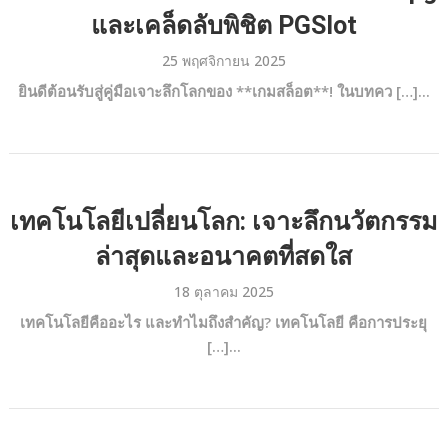
และเคล็ดลับพิชิต PGSlot
25 พฤศจิกายน 2025
ยินดีต้อนรับสู่คู่มือเจาะลึกโลกของ **เกมสล็อต**! ในบทคว […]...
เทคโนโลยีเปลี่ยนโลก: เจาะลึกนวัตกรรม
ล่าสุดและอนาคตที่สดใส
18 ตุลาคม 2025
เทคโนโลยีคืออะไร และทำไมถึงสำคัญ? เทคโนโลยี คือการประยุ
[…]...