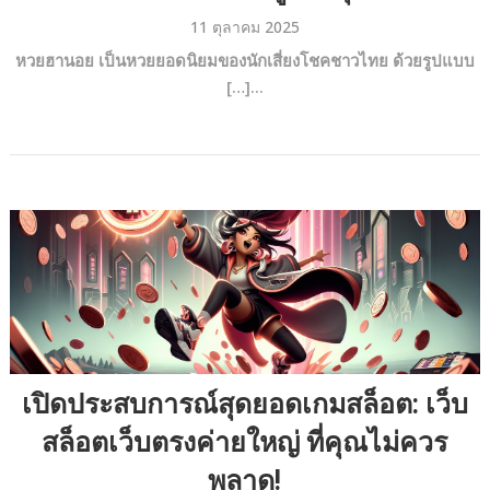
11 ตุลาคม 2025
หวยฮานอย เป็นหวยยอดนิยมของนักเสี่ยงโชคชาวไทย ด้วยรูปแบบ
[…]...
เปิดประสบการณ์สุดยอดเกมสล็อต: เว็บ
สล็อตเว็บตรงค่ายใหญ่ ที่คุณไม่ควร
พลาด!