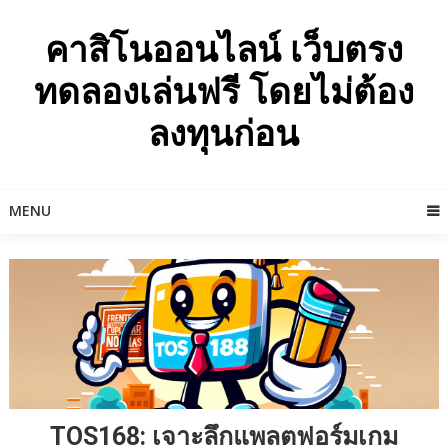
Skip
to
คาสิโนออนไลน์ เว็บตรง
content
ทดลองเล่นฟรี โดยไม่ต้อง
ลงทุนก่อน
MENU
TOS168: เจาะลึกแพลตฟอร์มเกม