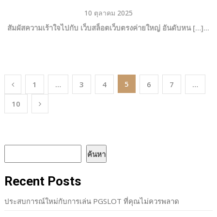
10 ตุลาคม 2025
สัมผัสความเร้าใจไปกับ เว็บสล็อตเว็บตรงค่ายใหญ่ อันดับหน […]...
Posts
5
1
…
3
4
6
7
…
pagination
10
ค้นหา
ค้นหา
Recent Posts
ประสบการณ์ใหม่กับการเล่น PGSLOT ที่คุณไม่ควรพลาด