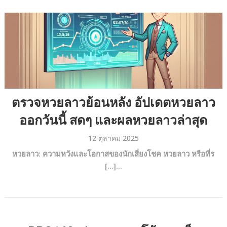
ตรวจหวยลาวย้อนหลัง อัปเดตหวยลาว
ออกวันนี้ สดๆ และผลหวยลาวล่าสุด
12 ตุลาคม 2025
หวยลาว: ความหวังและโอกาสของนักเสี่ยงโชค หวยลาว หรือที่ร
[…]...