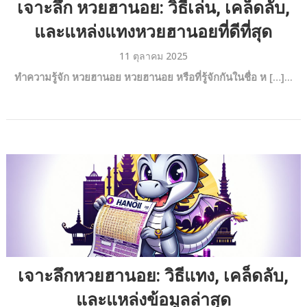
เจาะลึก หวยฮานอย: วิธีเล่น, เคล็ดลับ,
และแหล่งแทงหวยฮานอยที่ดีที่สุด
11 ตุลาคม 2025
ทำความรู้จัก หวยฮานอย หวยฮานอย หรือที่รู้จักกันในชื่อ ห […]...
เจาะลึกหวยฮานอย: วิธีแทง, เคล็ดลับ,
และแหล่งข้อมูลล่าสุด